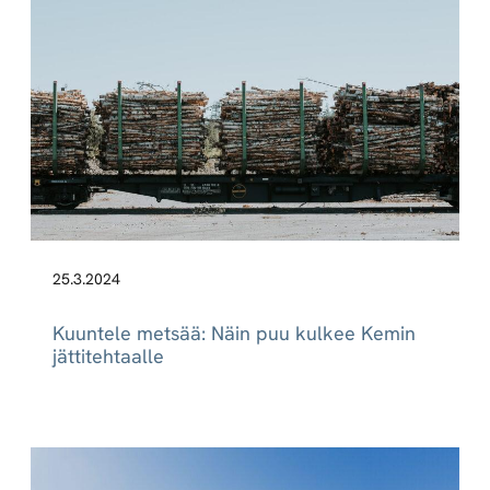
25.3.2024
Kuuntele metsää: Näin puu kulkee Kemin
jättitehtaalle