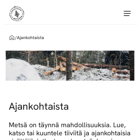
Siirry
Tervetuloa Metsään!
suoraan
sisältöön
Tervetuloa
Metsään
Home
/
Ajankohtaista
yhdistää
töitä
tarjoavat
Metsä
Groupin
sopimusyritykset
ja
metsäalan
Ajankohtaista
töitä
etsivät
Metsä on täynnä mahdollisuuksia. Lue,
huippuosaajat.
katso tai kuuntele tiiviitä ja ajankohtaisia