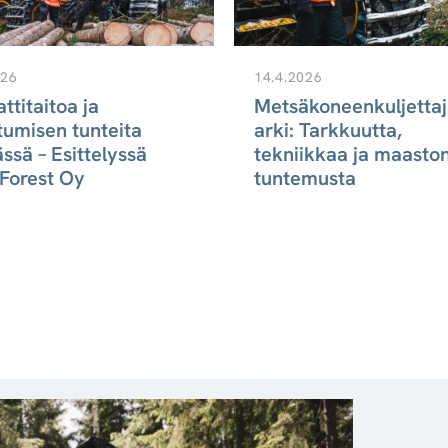
026
14.4.2026
titaitoa ja
Metsäkoneenkuljetta
tumisen tunteita
arki: Tarkkuutta,
ssä – Esittelyssä
tekniikkaa ja maasto
 Forest Oy
tuntemusta