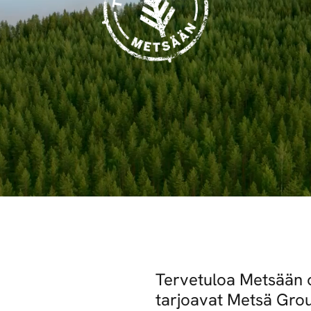
etsivät
huippuosaajat.
Tervetuloa Metsään o
tarjoavat Metsä Grou