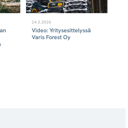
3.2.
24.3.2026
Vid
jan
Video: Yritysesittelyssä
kun
Varis Forest Oy
aut
n
vink