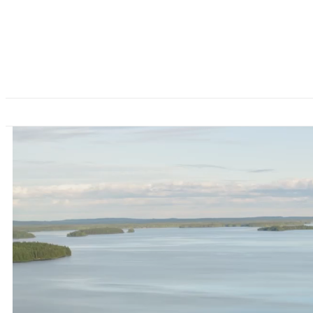
Siirry
suoraan
sisältöön