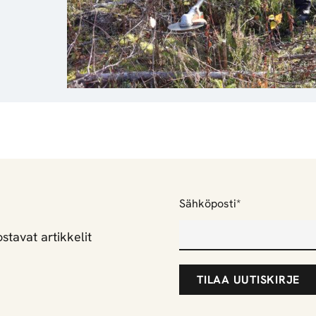
"
Sähköposti
*
*
stavat artikkelit
"
n
ä
y