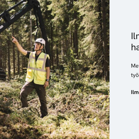
Il
ha
Met
työ
Ilm