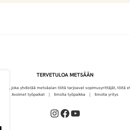
t
t
ä
ä
p
a
k
o
l
TERVETULOA METSÄÄN
l
elu, joka yhdistää metsäalan töitä tarjoavat sopimusyrittäjät, töitä et
i
Avoimet työpaikat
Ilmoita työpaikka
Ilmoita yritys
s
e
Instagram
Facebook
YouTube
t
k