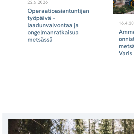
22.6.2026
Operaatioasiantuntijan
työpäivä –
16.4.2
laadunvalvontaa ja
ta
Ammat
ongelmanratkaisua
onnis
metsässä
metsä
Varis