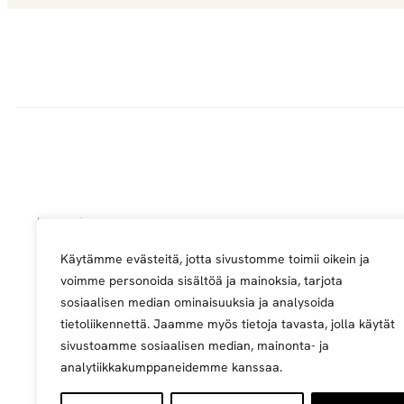
Käytämme evästeitä, jotta sivustomme toimii oikein ja
Metsä Groupin ylläpitämä palv
voimme personoida sisältöä ja mainoksia, tarjota
sosiaalisen median ominaisuuksia ja analysoida
tietoliikennettä. Jaamme myös tietoja tavasta, jolla käytät
sivustoamme sosiaalisen median, mainonta- ja
analytiikkakumppaneidemme kanssaa.