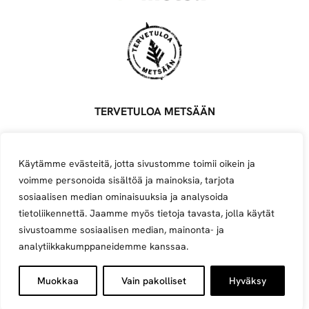
TERVETULOA METSÄÄN
Metsä Groupin ylläpitämä palvelu, joka yhdistää metsäalan
töitä tarjoavat sopimusyrittäjät, töitä etsivät ja alasta
Käytämme evästeitä, jotta sivustomme toimii oikein ja
kiinnostuneet.
voimme personoida sisältöä ja mainoksia, tarjota
Avoimet työpaikat
Ilmoita työpaikka
Ilmoita yritys
sosiaalisen median ominaisuuksia ja analysoida
tietoliikennettä. Jaamme myös tietoja tavasta, jolla käytät
Instagram
Facebook
YouTube
sivustoamme sosiaalisen median, mainonta- ja
analytiikkakumppaneidemme kanssaa.
Muokkaa
Vain pakolliset
Hyväksy
Evästeet
Tietosuoja