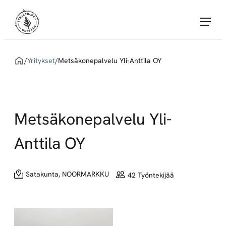
Siirry
Tervetuloa Metsään!
suoraan
sisältöön
Tervetuloa
Metsään
Home
/
Yritykset
/
Metsäkonepalvelu Yli-Anttila OY
yhdistää
töitä
tarjoavat
Metsä
Metsäkonepalvelu Yli-
Groupin
sopimusyritykset
Anttila OY
ja
metsäalan
Satakunta, NOORMARKKU
42 Työntekijää
töitä
etsivät
huippuosaajat.