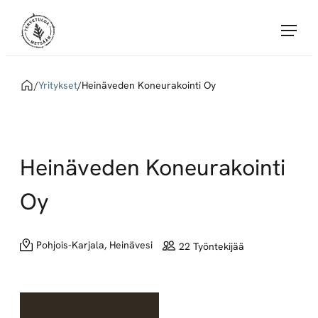
Siirry
Tervetuloa Metsään!
suoraan
sisältöön
Tervetuloa
Metsään
Home
/
Yritykset
/
Heinäveden Koneurakointi Oy
yhdistää
töitä
tarjoavat
Metsä
Heinäveden Koneurakointi
Groupin
sopimusyritykset
Oy
ja
metsäalan
Pohjois-Karjala, Heinävesi
22 Työntekijää
töitä
etsivät
huippuosaajat.