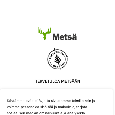
TERVETULOA METSÄÄN
Metsä Groupin ylläpitämä palvelu, joka yhdistää metsäalan
töitä tarjoavat sopimusyrittäjät, töitä etsivät ja alasta
Käytämme evästeitä, jotta sivustomme toimii oikein ja
kiinnostuneet.
voimme personoida sisältöä ja mainoksia, tarjota
Avoimet työpaikat
Ilmoita työpaikka
Ilmoita yritys
sosiaalisen median ominaisuuksia ja analysoida