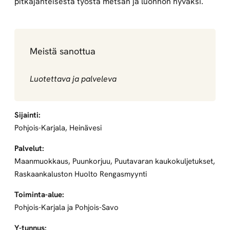
pitkäjänteisestä työstä metsän ja luonnon hyväksi.
Meistä sanottua
Luotettava ja palveleva
Sijainti:
Pohjois-Karjala, Heinävesi
Palvelut:
Maanmuokkaus, Puunkorjuu, Puutavaran kaukokuljetukset,
Raskaankaluston Huolto Rengasmyynti
Toiminta-alue:
Pohjois-Karjala ja Pohjois-Savo
Y-tunnus: